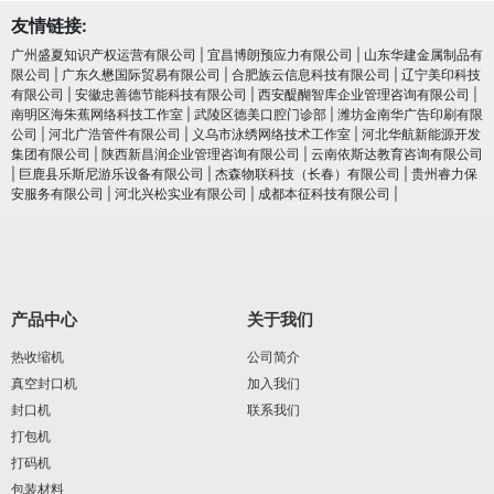
友情链接:
广州盛夏知识产权运营有限公司
|
宜昌博朗预应力有限公司
|
山东华建金属制品有
限公司
|
广东久懋国际贸易有限公司
|
合肥族云信息科技有限公司
|
辽宁美印科技
有限公司
|
安徽忠善德节能科技有限公司
|
西安醍醐智库企业管理咨询有限公司
|
南明区海朱蕉网络科技工作室
|
武陵区德美口腔门诊部
|
潍坊金南华广告印刷有限
公司
|
河北广浩管件有限公司
|
义乌市泳绣网络技术工作室
|
河北华航新能源开发
集团有限公司
|
陕西新昌润企业管理咨询有限公司
|
云南依斯达教育咨询有限公司
|
巨鹿县乐斯尼游乐设备有限公司
|
杰森物联科技（长春）有限公司
|
贵州睿力保
安服务有限公司
|
河北兴松实业有限公司
|
成都本征科技有限公司
|
产品中心
关于我们
热收缩机
公司简介
真空封口机
加入我们
封口机
联系我们
打包机
打码机
包装材料